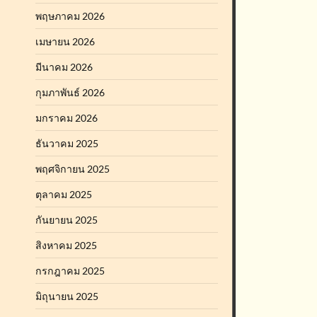
พฤษภาคม 2026
เมษายน 2026
มีนาคม 2026
กุมภาพันธ์ 2026
มกราคม 2026
ธันวาคม 2025
พฤศจิกายน 2025
ตุลาคม 2025
กันยายน 2025
สิงหาคม 2025
กรกฎาคม 2025
มิถุนายน 2025