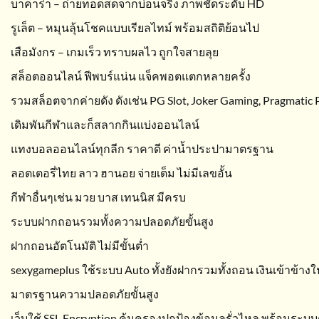
บาคาร่า – ถ่ายทอดสดจากบ่อนจริง ภาพชัดระดับ HD
รูเล็ต – หมุนลุ้นโชคแบบเรียลไทม์ พร้อมสถิติย้อนไป
เสือมังกร – เกมเร็ว ทราบผลไว ถูกใจสายลุย
สล็อตออนไลน์ ฟีพบร์แน่น แจ็คพอตแตกหลายครั้ง
รวมสล็อตจากค่ายดัง ดังเช่น PG Slot, Joker Gaming, Pragmatic
เดิมพันกีฬาและก็สลากกินแบ่งออนไลน์
แทงบอลออนไลน์ทุกลีก ราคาดี ค่าน้ำประปามาตรฐาน
ลอตเตอรี่ไทย ลาว ฮานอย จ่ายเต็ม ไม่มีเลขอั้น
กีฬาอื่นๆเช่น มวย บาส เทนนิส มีครบ
ระบบฝากถอนรวมทั้งความปลอดภัยขั้นสูง
ฝากถอนอัตโนมัติ ไม่มีขั้นต่ำ
sexygameplus ใช้ระบบ Auto ทั้งยังฝากรวมทั้งถอน เงินเข้าข้า
มาตรฐานความปลอดภัยขั้นสูง
เว็บใช้ SSL Encryption คุ้มครองปกป้องข้อมูลรั่วไหล พร้อมร