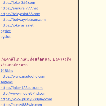
https://joker356.com
https://samurai777.net
https://tokyoslot88.com
https://betwayvietnam.com
https://jokerasia.net
pgslot
pgslot
เว็บคาสิโนน่าเล่น ทั้ง
สล็อต
และ
บาคาร่า
ตึง
จริงแตกบ่อยมาก
918kiss
https://www.madoohd.com
sagame
https://joker123auto.com
http://www.movie87hd.com
https://www.pussy888play.com
https://pussy888win.com