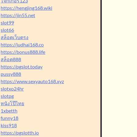
โจ๊กเกอร์123
https://hengjing168.wiki
https://jin55.net
slot99
slot66
สล็อตเว็บตรง
https://judhai168.co
https://bonus888.life
สล็อต888
https://pgslot.today
pussy888
https://www.sexyauto168.xyz
slotxo24hr
slotpg
หนังโป๊ไทย
1xbetth
funny18
kiss918
https://pgslotth.io