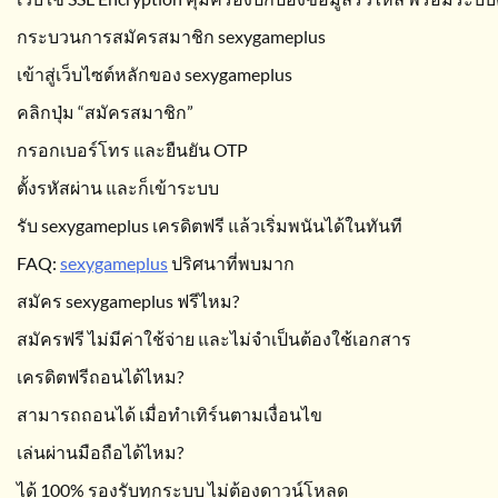
กระบวนการสมัครสมาชิก sexygameplus
เข้าสู่เว็บไซต์หลักของ sexygameplus
คลิกปุ่ม “สมัครสมาชิก”
กรอกเบอร์โทร และยืนยัน OTP
ตั้งรหัสผ่าน และก็เข้าระบบ
รับ sexygameplus เครดิตฟรี แล้วเริ่มพนันได้ในทันที
FAQ:
sexygameplus
ปริศนาที่พบมาก
สมัคร sexygameplus ฟรีไหม?
สมัครฟรี ไม่มีค่าใช้จ่าย และไม่จำเป็นต้องใช้เอกสาร
เครดิตฟรีถอนได้ไหม?
สามารถถอนได้ เมื่อทำเทิร์นตามเงื่อนไข
เล่นผ่านมือถือได้ไหม?
ได้ 100% รองรับทุกระบบ ไม่ต้องดาวน์โหลด