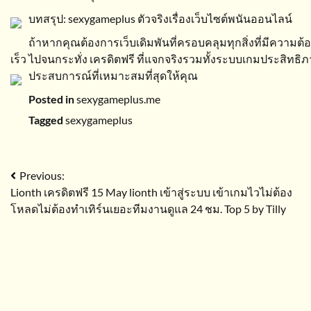
บทสรุป: sexygameplus ตัวจริงเรื่องเว็บไซต์พนันออนไลน์
ถ้าหากคุณต้องการเว็บเดิมพันที่ครอบคลุมทุกสิ่งที่มีความต้อ
เร็ว ไปจนกระทั่ง เครดิตฟรี ที่แจกจริงรวมทั้งระบบเกมประสิทธิภาพ
ประสบการณ์ที่เหมาะสมที่สุดให้คุณ
Posted in
sexygameplus.me
Tagged
sexygameplus
แนะแนว
Previous:
Lionth เครดิตฟรี 15 May lionth เข้าสู่ระบบ เข้าเกมไวไม่ต้อง
เรื่อง
โหลดไม่ต้องทำเทิร์นเยอะทีมงานดูแล 24 ชม. Top 5 by Tilly