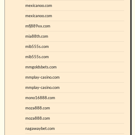
mexicanoo.com
mexicanoo.com
mfj889xx.com
mia88th.com
mib555s.com
mib555s.com
mmgoldsbets.com
mmplay-casino.com
mmplay-casino.com
mono16888.com
moza888.com
moza888.com
nagawaybet.com