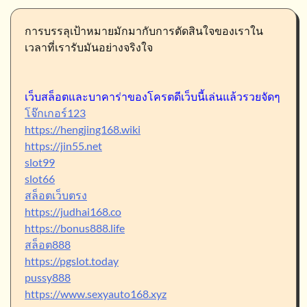
การบรรลุเป้าหมายมักมากับการตัดสินใจของเราใน
เวลาที่เรารับมันอย่างจริงใจ
เว็บสล็อตและบาคาร่าของโครตดีเว็บนี้เล่นแล้วรวยจัดๆ
โจ๊กเกอร์123
https://hengjing168.wiki
https://jin55.net
slot99
slot66
สล็อตเว็บตรง
https://judhai168.co
https://bonus888.life
สล็อต888
https://pgslot.today
pussy888
https://www.sexyauto168.xyz