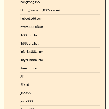
hongkong456
https://www.mfj889xx.com/
hubbet168.com
hydra888 สล็อต
ib888pro.bet
ib888pro.bet
infyplus888.com
infyplus888.info
item388.net
Jili
Jilislot
jinda55
jinda888