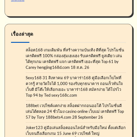
เรื่องล่าสุด
สล็อต168 เกมเดิมพัน ที่สร้างความบันเทิง ดีที่สุด โปรโมชั่น
เครดิตฟรี 100% กล่องสุ่มเฮงเฮง รับเครดิตฟรี ยูสเดียว เล่น
ได้ทุกเกม เครดิตฟรี แจก เครดิตฟรี เยอะที่สุด Top 61 by
Carey hengjing168d.com 18 ส.ค. 26
Sexy168 31 สิงหาคม 69 บาคาร่า168 คู่มือเลือกเว็บไพ่ที่
ควรรู้ สายวัดใจได้ 1,000 รองรับทุกธนาคาร ถอนเร็วทันใจ
เว็บดี มีโต๊ะให้เลือกเยอะ บาคาร่า168 สมัครง่าย ได้โปรไว
Top 94 by Ted sexy168c.com
188bet เวปไซต์แตกง่าย สล็อตฝากถอนออโต้ โปรโมชั่นดี
เล่นได้ตลอด 24 ชั่วโมง casino online เว็บแม่ เครดิตฟรี Top
57 by Tory 188bets4.com 28 September 26
Joker123 คู่มือเล่นสล็อตออนไลน์สำหรับมือใหม่ ตั้งแต่เลือก
เว็บจนถึงเลือกเกม 15 June 69 เวปไซต์ ใหญ่