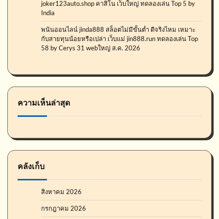
joker123auto.shop คาสิโน เว็บใหญ่ ทดลองเล่น Top 5 by
India
พนันออนไลน์ jinda888 สล็อตไม่มีขั้นต่ำ ดีจริงไหม เหมาะ
กับสายทุนน้อยหรือเปล่า เว็บแม่ jin888.run ทดลองเล่น Top
58 by Cerys 31 webใหญ่ ส.ค. 2026
ความเห็นล่าสุด
คลังเก็บ
สิงหาคม 2026
กรกฎาคม 2026