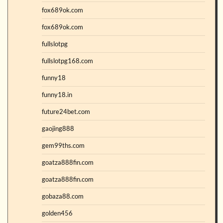
fox689ok.com
fox689ok.com
fullslotpg
fullslotpg168.com
funny18
funny18.in
future24bet.com
gaojing888
gem99ths.com
goatza888fin.com
goatza888fin.com
gobaza88.com
golden456