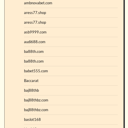
ambnovabet.com
aress77.shop
aress77.shop
asb9999.com
audi688.com
ba88th.com
ba88th.com
babet555.com
Baccarat
baj88thb
baj88thbz.com
baj88thbz.com
baslot168