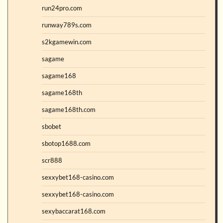
run24pro.com
runway789s.com
s2kgamewin.com
sagame
sagame168
sagame168th
sagame168th.com
sbobet
sbotop1688.com
scr888
sexxybet168-casino.com
sexxybet168-casino.com
sexybaccarat168.com