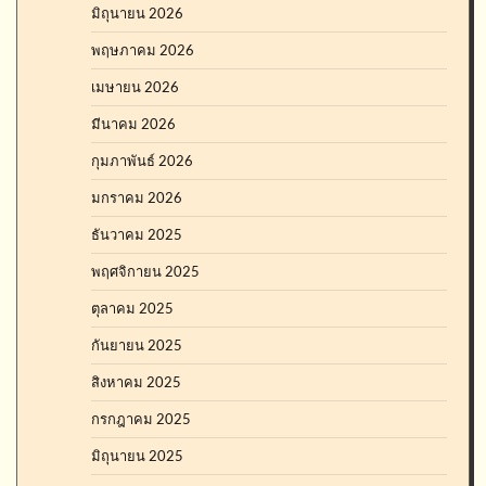
มิถุนายน 2026
พฤษภาคม 2026
เมษายน 2026
มีนาคม 2026
กุมภาพันธ์ 2026
มกราคม 2026
ธันวาคม 2025
พฤศจิกายน 2025
ตุลาคม 2025
กันยายน 2025
สิงหาคม 2025
กรกฎาคม 2025
มิถุนายน 2025