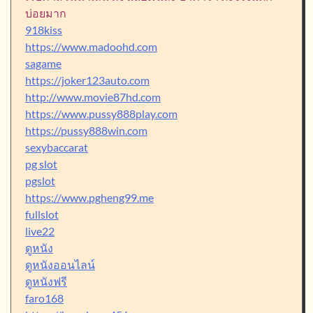
บ่อยมาก
918kiss
https://www.madoohd.com
sagame
https://joker123auto.com
http://www.movie87hd.com
https://www.pussy888play.com
https://pussy888win.com
sexybaccarat
pg slot
pgslot
https://www.pgheng99.me
fullslot
live22
ดูหนัง
ดูหนังออนไลน์
ดูหนังฟรี
faro168