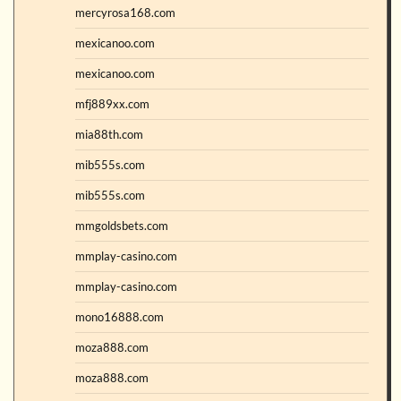
mercyrosa168.com
mexicanoo.com
mexicanoo.com
mfj889xx.com
mia88th.com
mib555s.com
mib555s.com
mmgoldsbets.com
mmplay-casino.com
mmplay-casino.com
mono16888.com
moza888.com
moza888.com