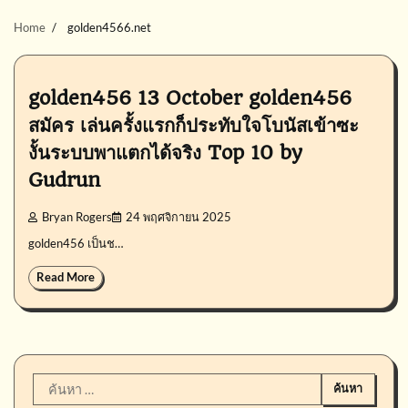
Home
golden4566.net
golden456 13 October golden456
สมัคร เล่นครั้งแรกก็ประทับใจโบนัสเข้าซะ
งั้นระบบพาแตกได้จริง Top 10 by
Gudrun
Bryan Rogers
24 พฤศจิกายน 2025
golden456 เป็นช…
Read More
ค้นหา
สำหรับ: