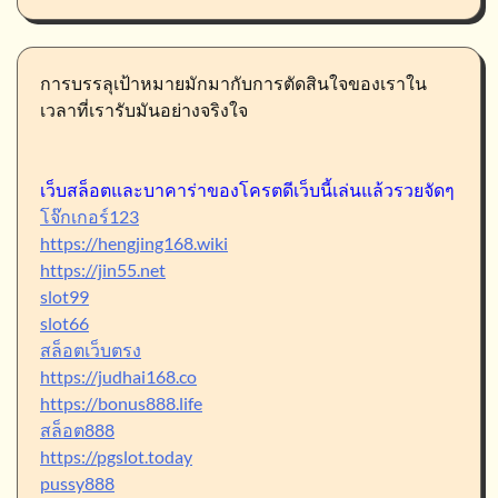
การบรรลุเป้าหมายมักมากับการตัดสินใจของเราใน
เวลาที่เรารับมันอย่างจริงใจ
เว็บสล็อตและบาคาร่าของโครตดีเว็บนี้เล่นแล้วรวยจัดๆ
โจ๊กเกอร์123
https://hengjing168.wiki
https://jin55.net
slot99
slot66
สล็อตเว็บตรง
https://judhai168.co
https://bonus888.life
สล็อต888
https://pgslot.today
pussy888