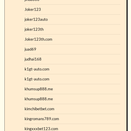
Joker123
joker123auto
joker123th
Joker123th.com
juad69
judhai168
k1gt-auto.com
k1gt-auto.com
khumsup888.me
khumsup888.me
kimchibetbet.com
kingromans789.com
kingxxxbet123.com