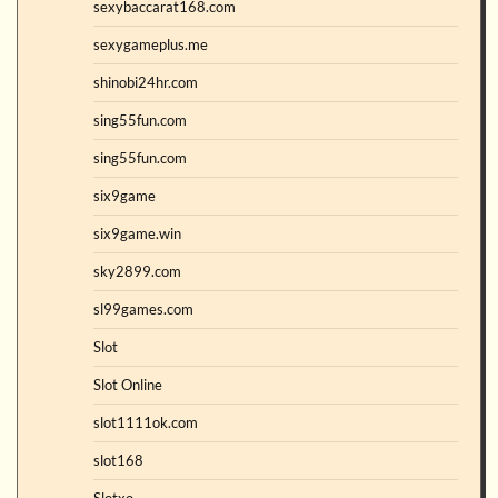
sexybaccarat168.com
sexygameplus.me
shinobi24hr.com
sing55fun.com
sing55fun.com
six9game
six9game.win
sky2899.com
sl99games.com
Slot
Slot Online
slot1111ok.com
slot168
Slotxo