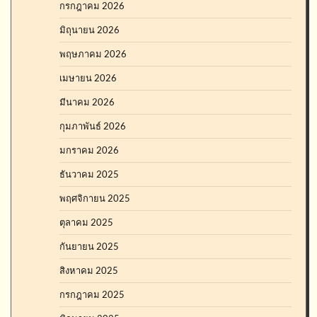
กรกฎาคม 2026
มิถุนายน 2026
พฤษภาคม 2026
เมษายน 2026
มีนาคม 2026
กุมภาพันธ์ 2026
มกราคม 2026
ธันวาคม 2025
พฤศจิกายน 2025
ตุลาคม 2025
กันยายน 2025
สิงหาคม 2025
กรกฎาคม 2025