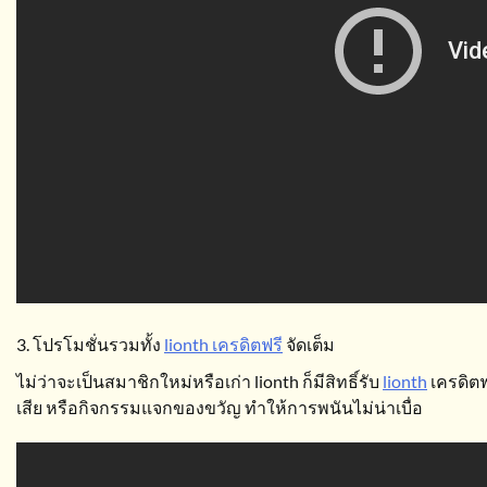
3. โปรโมชั่นรวมทั้ง
lionth เครดิตฟรี
จัดเต็ม
ไม่ว่าจะเป็นสมาชิกใหม่หรือเก่า lionth ก็มีสิทธิ์รับ
lionth
เครดิตฟ
เสีย หรือกิจกรรมแจกของขวัญ ทำให้การพนันไม่น่าเบื่อ