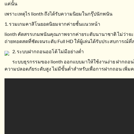
แค่นั้น
เพราะเหตุไร lionth ถึงได้รับความนิยมในกรุ๊ปนักพนัน
1. รวมเกมคาสิโนยอดนิยมจากค่ายชั้นแนวหน้า
lionth คัดสรรเกมพนันคุณภาพจากค่ายระดับนานาชาติ ไม่ว่าจะเป
ถ่ายทอดสดที่ชัดเจนระดับ Full HD ให้ผู้เล่นได้รับประสบการณ์ที่
2. ระบบฝากถอนออโต้ ไม่มีอย่างต่ำ
ระบบธุรกรรมของ lionth ออกแบบมาให้ใช้งานง่าย ฝากถอนได้
ความปลอดภัยระดับสูง ไม่มีขั้นต่ำสำหรับเพื่อการฝากถอน เพิ่มคว