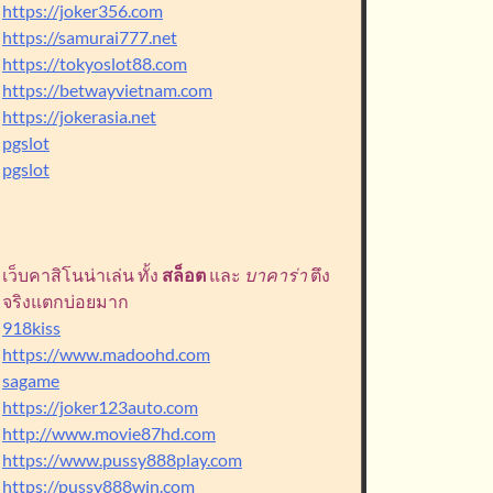
https://joker356.com
https://samurai777.net
https://tokyoslot88.com
https://betwayvietnam.com
https://jokerasia.net
pgslot
pgslot
เว็บคาสิโนน่าเล่น ทั้ง
สล็อต
และ
บาคาร่า
ตึง
จริงแตกบ่อยมาก
918kiss
https://www.madoohd.com
sagame
https://joker123auto.com
http://www.movie87hd.com
https://www.pussy888play.com
https://pussy888win.com