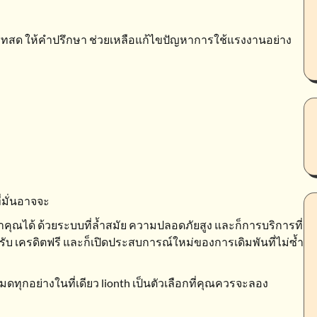
ชทสด ให้คำปรึกษา ช่วยเหลือแก้ไขปัญหาการใช้แรงงานอย่าง
่มั่นอาจจะ
คุณได้ ด้วยระบบที่ล้ำสมัย ความปลอดภัยสูง และก็การบริการที่
่อรับ เครดิตฟรี และก็เปิดประสบการณ์ใหม่ของการเดิมพันที่ไม่ซ้ำ
ดทุกอย่างในที่เดียว lionth เป็นตัวเลือกที่คุณควรจะลอง