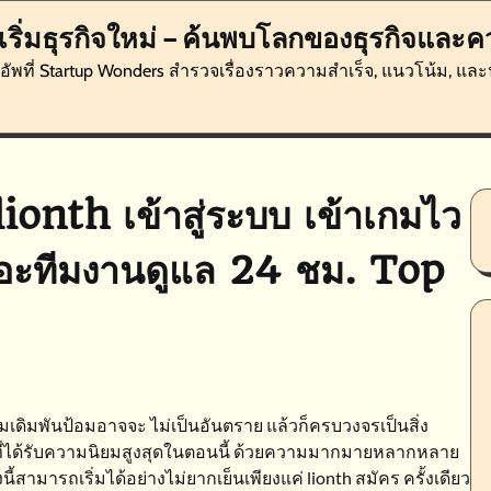
ริ่มธุรกิจใหม่ – ค้นพบโลกของธุรกิจและค
พที่ Startup Wonders สำรวจเรื่องราวความสำเร็จ, แนวโน้ม, และน
onth เข้าสู่ระบบ เข้าเกมไว
เยอะทีมงานดูแล 24 ชม. Top
์มเดิมพันป้อมอาจจะ ไม่เป็นอันตราย แล้วก็ครบวงจรเป็นสิ่ง
น์ที่ได้รับความนิยมสูงสุดในตอนนี้ ด้วยความมากมายหลากหลาย
ี้สามารถเริ่มได้อย่างไม่ยากเย็นเพียงแค่ lionth สมัคร ครั้งเดียว