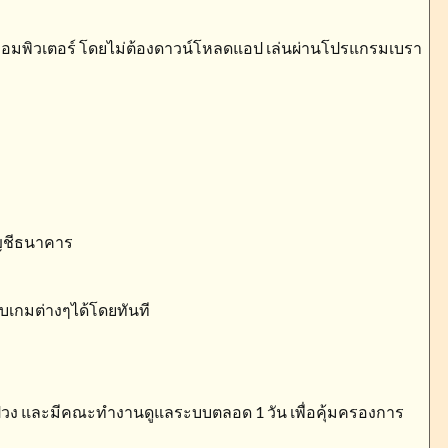
และคอมพิวเตอร์ โดยไม่ต้องดาวน์โหลดแอป เล่นผ่านโปรแกรมเบรา
บัญชีธนาคาร
กับเกมต่างๆได้โดยทันที
้งปวง และมีคณะทำงานดูแลระบบตลอด 1 วัน เพื่อคุ้มครองการ