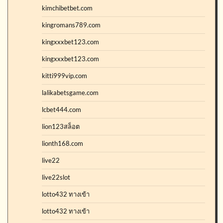
kimchibetbet.com
kingromans789.com
kingxxxbet123.com
kingxxxbet123.com
kitti999vip.com
lalikabetsgame.com
lcbet444.com
lion123สล็อต
lionth168.com
live22
live22slot
lotto432 ทางเข้า
lotto432 ทางเข้า