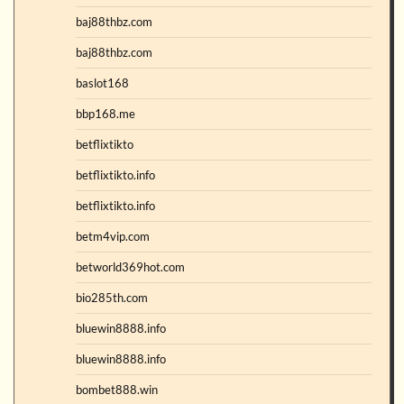
baj88thbz.com
baj88thbz.com
baslot168
bbp168.me
betflixtikto
betflixtikto.info
betflixtikto.info
betm4vip.com
betworld369hot.com
bio285th.com
bluewin8888.info
bluewin8888.info
bombet888.win