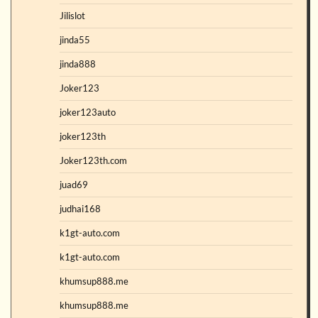
Jilislot
jinda55
jinda888
Joker123
joker123auto
joker123th
Joker123th.com
juad69
judhai168
k1gt-auto.com
k1gt-auto.com
khumsup888.me
khumsup888.me