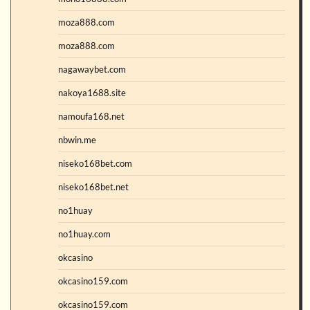
moza888.com
moza888.com
nagawaybet.com
nakoya1688.site
namoufa168.net
nbwin.me
niseko168bet.com
niseko168bet.net
no1huay
no1huay.com
okcasino
okcasino159.com
okcasino159.com