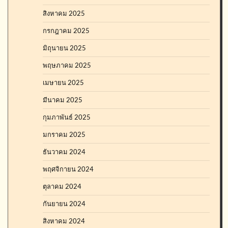
สิงหาคม 2025
กรกฎาคม 2025
มิถุนายน 2025
พฤษภาคม 2025
เมษายน 2025
มีนาคม 2025
กุมภาพันธ์ 2025
มกราคม 2025
ธันวาคม 2024
พฤศจิกายน 2024
ตุลาคม 2024
กันยายน 2024
สิงหาคม 2024