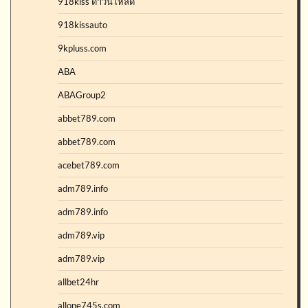
918kiss ดาวน์โหลด
918kissauto
9kpluss.com
ABA
ABAGroup2
abbet789.com
abbet789.com
acebet789.com
adm789.info
adm789.info
adm789.vip
adm789.vip
allbet24hr
allone745s.com