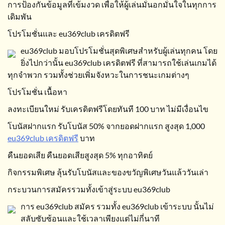
การป้องกันข้อมูลที่เข้มงวด เพื่อให้ผู้เล่นมั่นอกมั่นใจในทุกการ
เดิมพัน
โปรโมชั่นและ eu369club เครดิตฟรี
eu369club มอบโปรโมชั่นสุดพิเศษสำหรับผู้เล่นทุกคน โดย
ยิ่งไปกว่านั้น eu369club เครดิตฟรี ที่สามารถใช้เล่นเกมได้
ทุกจำพวก รวมทั้งช่วยเพิ่มจังหวะในการชนะเกมต่างๆ
โปรโมชั่น เนื้อหา
ลงทะเบียนใหม่ รับเครดิตฟรีโดยทันที 100 บาท ไม่มีเงื่อนไข
โบนัสฝากแรก รับโบนัส 50% จากยอดฝากแรก สูงสุด 1,000
eu369club เครดิตฟรี
บาท
คืนยอดเสีย คืนยอดเสียสูงสุด 5% ทุกอาทิตย์
กิจกรรมพิเศษ ลุ้นรับโบนัสและของขวัญพิเศษวันแล้ววันเล่า
กระบวนการสมัครรวมทั้งเข้าสู่ระบบ eu369club
การ eu369club สมัคร รวมทั้ง eu369club เข้าระบบ นั้นไม่
สลับซับซ้อนและใช้เวลาเพียงแต่ไม่กี่นาที