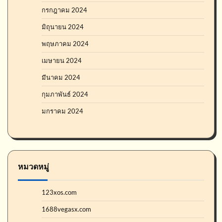
กรกฎาคม 2024
มิถุนายน 2024
พฤษภาคม 2024
เมษายน 2024
มีนาคม 2024
กุมภาพันธ์ 2024
มกราคม 2024
หมวดหมู่
123xos.com
1688vegasx.com