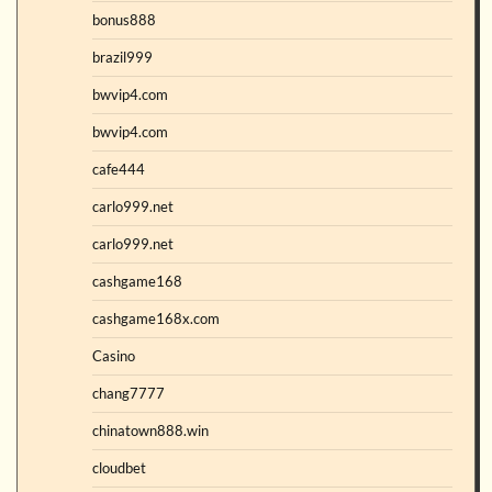
bonus888
brazil999
bwvip4.com
bwvip4.com
cafe444
carlo999.net
carlo999.net
cashgame168
cashgame168x.com
Casino
chang7777
chinatown888.win
cloudbet