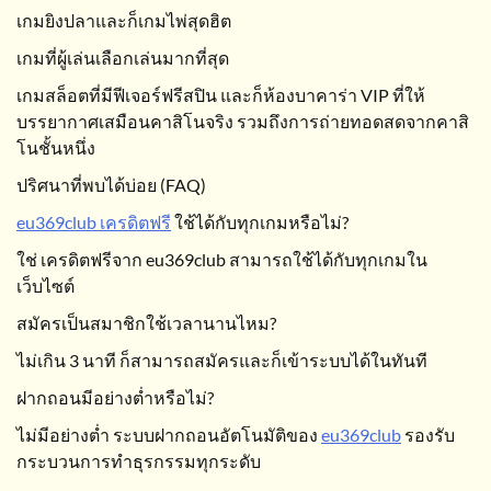
เกมยิงปลาและก็เกมไพ่สุดฮิต
เกมที่ผู้เล่นเลือกเล่นมากที่สุด
เกมสล็อตที่มีฟีเจอร์ฟรีสปิน และก็ห้องบาคาร่า VIP ที่ให้
บรรยากาศเสมือนคาสิโนจริง รวมถึงการถ่ายทอดสดจากคาสิ
โนชั้นหนึ่ง
ปริศนาที่พบได้บ่อย (FAQ)
eu369club เครดิตฟรี
ใช้ได้กับทุกเกมหรือไม่?
ใช่ เครดิตฟรีจาก eu369club สามารถใช้ได้กับทุกเกมใน
เว็บไซต์
สมัครเป็นสมาชิกใช้เวลานานไหม?
ไม่เกิน 3 นาที ก็สามารถสมัครและก็เข้าระบบได้ในทันที
ฝากถอนมีอย่างต่ำหรือไม่?
ไม่มีอย่างต่ำ ระบบฝากถอนอัตโนมัติของ
eu369club
รองรับ
กระบวนการทำธุรกรรมทุกระดับ