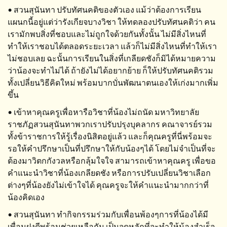
• สวนสุนันทา ปรับทัศนคติของตัวเอง แม้ว่าต้องการเรียน
แผนกนี้อยู่แต่ว่ารังเกียจบางวิชา ให้ทดลองปรับทัศนคติว่า คน
เรามักพบสิ่งที่ชอบและไม่ถูกใจด้วยกันทั้งนั้น ไม่มีสิ่งไหนที่
ทำให้เราชอบได้ตลอดระยะเวลา แล้วก็ไม่มีสิ่งไหนที่ทำให้เรา
ไม่ชอบเลย ฉะนั้นการเรียนในสิ่งที่เกลียดชังก็มิได้หมายความ
ว่าน้องจะทำไม่ได้ ถ้ายังไม่ได้อยากย้าย ก็ให้ปรับทัศนคติรวม
ทั้งเปลี่ยนวิธีคิดใหม่ พร้อมบากบั่นพัฒนาตนเองให้เก่งมากเพิ่ม
ขึ้น
• เข้าหาคุณครูเพื่อหารือวิชาที่น้องไม่ถนัด มหาวิทยาลัย
ราชภัฏสวนสุนันทาพวกเราปรับปรุงบุคลากร คณาจารย์รวม
ทั้งข้าราชการให้รู้เรื่องนิสิตอยู่แล้ว และก็คุณครูที่นี่พร้อมจะ
รอให้คำปรึกษาเป็นที่ปรึกษาให้กับน้องๆได้ โดยไม่จำเป็นที่จะ
ต้องมาวิตกกังวลหรือกลุ้มใจใจ สามารถเข้าหาคุณครู เพื่อขอ
คำแนะนำวิชาที่น้องเกลียดชัง หรือการปรับเปลี่ยนวิชาเลือก
ต่างๆที่น้องยังไม่เข้าใจได้ คุณครูจะให้คำแนะนำมากกว่าที่
น้องคิดเอง
• สวนสุนันทา ทำกิจกรรมร่วมกับเพื่อนพ้องๆการที่น้องได้มี
เพื่อนฝูงดีพร้อมช่วยเหลือกัน เป็นจุดหลักที่จะทำให้น้องสำเร็จ