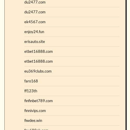
du2477.com
du2477.com
ek4567.com
enjoy24.fun
erisauto.site
etbet16888.com
etbet16888.com
eu369clubs.com
faro168
ff123th
finfinbet789.com
finnivips.com
fiwdee.win