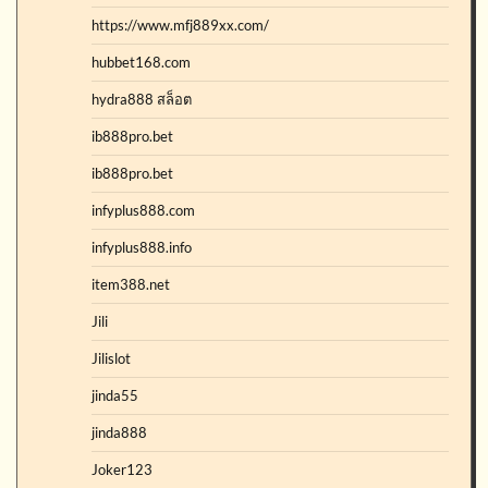
https://www.mfj889xx.com/
hubbet168.com
hydra888 สล็อต
ib888pro.bet
ib888pro.bet
infyplus888.com
infyplus888.info
item388.net
Jili
Jilislot
jinda55
jinda888
Joker123