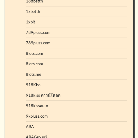
188betth
1xbetth
1xbit
789pluss.com
789pluss.com
8lots.com
8lots.com
8lots.me
918Kiss
918kiss ดาวน์โหลด
918kissauto
9kpluss.com
ABA
ABAGroup2