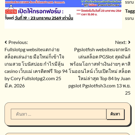
ssru
Tag
ssru
แนะแนว
Previous:
Next:
Fullslotpg websiteแตกง่าย
Pgslotfish websiteแจกหนัก
เรื่อง
สล็อตเล่นง่าย มือใหม่ก็เข้าใจ
เล่นสล็อต PGSlot สุดมันส์
เกมสวย โบนัสบ่อย กำไรมีลุ้น
พร้อมโอกาสทำเงินง่ายๆ คาสิ
casino เว็บแม่ เครดิตฟรี Top 94
โนออนไลน์ เว็บเปิดใหม่ สล็อต
by Cory Fullslotpg2.com 25
ใหม่ล่าสุด Top 84 by Juan
มี.ค. 2026
pgslot Pgslotfish3.com 13 พ.ย.
25
ค้นหา
สำหรับ: