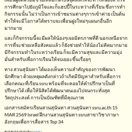
การศึกษาไปยังภูมิใจและก็แฮปปี้ในระหว่างที่เรียน ซึ่งการทำ
กิจกรรมนั้น ไม่ว่าเป็นการเข้าชมรมต่างๆการเข้าค่าย เป็นต้น
ทำให้จะมีโอกาสได้ทราบจะเพื่อนฝูงใหม่ๆแผนกอื่นอีก
มากมาย
และก็กิจกรรมนี้จะมีผลให้น้องๆเจอมิตรภาพที่ดี นอกเหนือจาก
การที่จะช่วยเหลือสังคมแล้ว ก็ยังช่วยทำให้น้องไม่คิดมากมาย
มีกิจกรรมทำในระหว่างเรียน ก็จะมีความสุขและมีความมุ่ง
มั่นสำหรับเพื่อการเรียนให้จบเยอะขึ้นเรื่อยๆ
ทาง สวนสุนันทา ได้มองเห็นความสำคัญของการพัฒนา
นักศึกษา ด้วยเหตุผลดังกล่าวถ้าเกิดมีปัญหาสำหรับเพื่อการ
เลือกคณะที่เรียน ssru พร้อมที่จะคอยให้คำปรึกษาเป็นที่
ปรึกษาได้ เพื่อให้นิสิตได้พัฒนาตนเองไปจนกระทั่งสุด
วัตถุประสงค์ การเป็นบัณฑิตที่มีคุณภาพ
เอกสารสมัครเรียนสวนสุนันทา สวนสุนันทา ssru.ac.th 15
MAR 2569 Israel ฝึกงานสวนสุนันทา ssruสาขาวิชาภาษา
อังกฤษเพื่อการสื่อสาร Top 34
ขอขอบคุณby
ssru