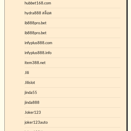
hubbet168.com
hydra888 สล็อต
ib888pro.bet
ib888pro.bet
infyplus888.com
infyplus888.info
item388.net
Jili
Jilislot
jinda55
jinda888
Joker123
joker123auto