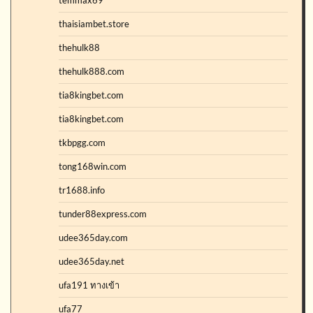
thaisiambet.store
thehulk88
thehulk888.com
tia8kingbet.com
tia8kingbet.com
tkbpgg.com
tong168win.com
tr1688.info
tunder88express.com
udee365day.com
udee365day.net
ufa191 ทางเข้า
ufa77