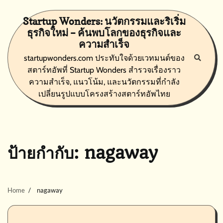
Skip
Startup Wonders: นวัตกรรมและริเริ่ม
to
ธุรกิจใหม่ – ค้นพบโลกของธุรกิจและ
content
ความสำเร็จ
startupwonders.com ประทับใจด้วยเวทมนต์ของ
สตาร์ทอัพที่ Startup Wonders สำรวจเรื่องราว
ความสำเร็จ, แนวโน้ม, และนวัตกรรมที่กำลัง
เปลี่ยนรูปแบบโครงสร้างสตาร์ทอัพไทย
ป้ายกำกับ:
nagaway
Home
nagaway