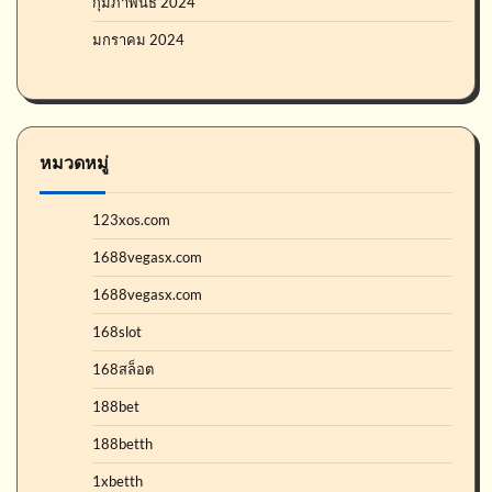
กุมภาพันธ์ 2024
มกราคม 2024
หมวดหมู่
123xos.com
1688vegasx.com
1688vegasx.com
168slot
168สล็อต
188bet
188betth
1xbetth