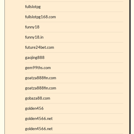
fullslotpg
fullslotpg168.com
funny18
funny18.in
future24bet.com
gaojing888
gem99ths.com
goatza888fin.com
goatza888fin.com
gobaza88.com
golden456
golden4566.net
golden4566.net