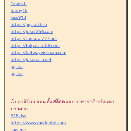
1xbetth
funny18
kiss918
https://pgslotth.io
https://joker356.com
https://samurai777.net
https://tokyoslot88.com
https://betwayvietnam.com
https://jokerasia.net
pgslot
pgslot
เว็บคาสิโนน่าเล่น ทั้ง
สล็อต
และ
บาคาร่า
ตึงจริงแตก
บ่อยมาก
918kiss
https://www.madoohd.com
sagame