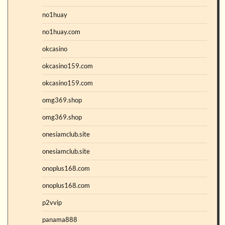
no1huay
no1huay.com
okcasino
okcasino159.com
okcasino159.com
omg369.shop
omg369.shop
onesiamclub.site
onesiamclub.site
onoplus168.com
onoplus168.com
p2vvip
panama888