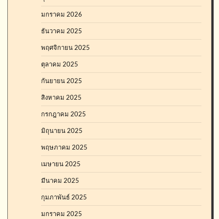
มกราคม 2026
ธันวาคม 2025
พฤศจิกายน 2025
ตุลาคม 2025
กันยายน 2025
สิงหาคม 2025
กรกฎาคม 2025
มิถุนายน 2025
พฤษภาคม 2025
เมษายน 2025
มีนาคม 2025
กุมภาพันธ์ 2025
มกราคม 2025