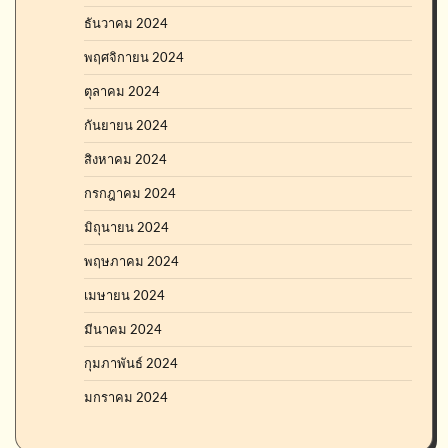
ธันวาคม 2024
พฤศจิกายน 2024
ตุลาคม 2024
กันยายน 2024
สิงหาคม 2024
กรกฎาคม 2024
มิถุนายน 2024
พฤษภาคม 2024
เมษายน 2024
มีนาคม 2024
กุมภาพันธ์ 2024
มกราคม 2024