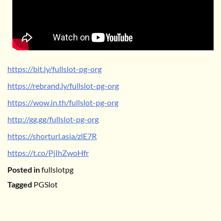
https://bit.ly/fullslot-pg-org
https://rebrand.ly/fullslot-pg-org
https://wow.in.th/fullslot-pg-org
http://gg.gg/fullslot-pg-org
https://shorturl.asia/zlE7R
https://t.co/PjIhZwoHfr
Posted in
fullslotpg
Tagged
PGSlot