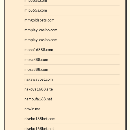
mib555s.com
mib555s.com
mmgoldsbets.com
mmplay-casino.com
mmplay-casino.com
mono16888.com
moza888.com
moza888.com
nagawaybet.com
nakoya1688.site
namoufa168.net
nbwin.me
niseko168bet.com
niseko168bet.net