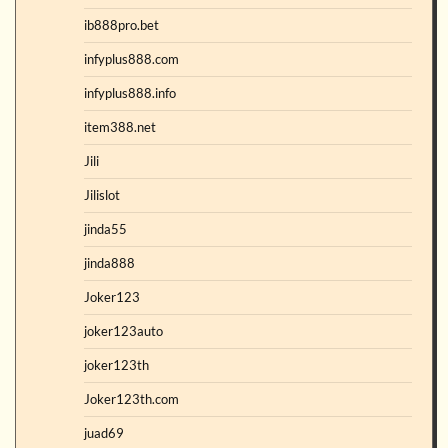
ib888pro.bet
infyplus888.com
infyplus888.info
item388.net
Jili
Jilislot
jinda55
jinda888
Joker123
joker123auto
joker123th
Joker123th.com
juad69