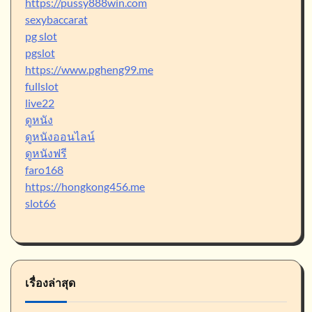
https://pussy888win.com
sexybaccarat
pg slot
pgslot
https://www.pgheng99.me
fullslot
live22
ดูหนัง
ดูหนังออนไลน์
ดูหนังฟรี
faro168
https://hongkong456.me
slot66
เรื่องล่าสุด