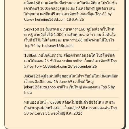
สล็อต168 เกมเดิมพัน ที่สร้างความบันเทิง ดีที่สุด โปรโมชั่น
เครดิตฟรี 100% กล่องสุ่มเฮงเฮง รับเครดิตฟรี ยูสเดียว เล่น
ได้ทุกเกม เครดิตฟรี แจก เครดิตฟรี เยอะที่สุด Top 61 by
Carey hengjing168d.com 18 ส.ค. 26
Sexy168 31 สิงหาคม 69 บาคาร่า168 คู่มือเลือกเว็บไพ่ที่
ควรรู้ สายวัดใจได้ 1,000 รองรับทุกธนาคาร ถอนเร็วทันใจ
เว็บดี มีโต๊ะให้เลือกเยอะ บาคาร่า168 สมัครง่าย ได้โปรไว
Top 94 by Ted sexy168c.com
188bet เวปไซต์แตกง่าย สล็อตฝากถอนออโต้ โปรโมชั่นดี
เล่นได้ตลอด 24 ชั่วโมง casino online เว็บแม่ เครดิตฟรี Top
57 by Tory 188bets4.com 28 September 26
Joker123 คู่มือเล่นสล็อตออนไลน์สำหรับมือใหม่ ตั้งแต่เลือก
เว็บจนถึงเลือกเกม 15 June 69 เวปไซต์ ใหญ่
joker123auto.shop คาสิโน เว็บใหญ่ ทดลองเล่น Top 5 by
India
พนันออนไลน์ jinda888 สล็อตไม่มีขั้นต่ำ ดีจริงไหม เหมาะ
กับสายทุนน้อยหรือเปล่า เว็บแม่ jin888.run ทดลองเล่น Top
58 by Cerys 31 webใหญ่ ส.ค. 2026