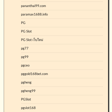
pananthai99.com
paramax1688.info
PG
PG Slot
PG Slot เว็บใหม่
pg77
pg99
pgceo
pggold168bet.com
pgheng
pgheng99
PGSlot
pgslot168