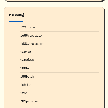
หมวดหมู่
123xos.com
1688vegasx.com
1688vegasx.com
168slot
168สล็อต
188bet
188betth
1xbetth
1xbit
789pluss.com