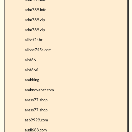
adm789.info
adm789.vip
adm789.vip
allbet24hr
allone745s.com
alot66
alot666
ambking
ambnovabet.com
aress77.shop
aress77.shop
asb9999.com
audi688.com