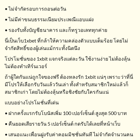
• ไม่จำกัดรอบการถอนต่อวัน
• ไม่มีค่าขนบธรรมเนียมประเพณีแอบแฝง
• รองรับทั้งบัญชีธนาคาร และก็ทรูวอเลททุกค่าย
นี่เป็นเว็บ1xbet ที่กล้าให้ความคล่องตัวแบบเต็มร้อย โดยไม่
จำกัดสิทธิ์ของผู้เล่นแม้กระทั้งนิดนึง
โปรโมชั่นของ 1xbit แจกจริงแต่ละวัน ใช้งานง่าย ไม่ต้องลุ้น
ไม่ต้องทำเทิร์นเวอร์
ถ้าผู้ใดกันแน่ถูกใจของฟรี ต้องหลงรัก 1xbit แน่ๆ เพราะว่าที่นี่
มีโปรให้เลือกรับวันแล้ววันเล่า ทั้งสำหรับสมาชิกใหม่แล้วก็
สมาชิกเก่า โดยไม่ต้องลุ้นหรือชิงชัยกับใครกันแน่
แบบอย่างโปรโมชั่นที่เด่น
• ฝากครั้งแรกรับโบนัสเพิ่ม 100 เปอร์เซ็นต์ สูงสุด 500 บาท
• คืนยอดเสียรายวัน 5 เปอร์เซ็นต์ กดรับได้เลยที่หน้าเว็บ
• เสนอแนะเพื่อนฝูงรับค่าคอมมิชชั่นทันที ไม่จำกัดจำนวนคน