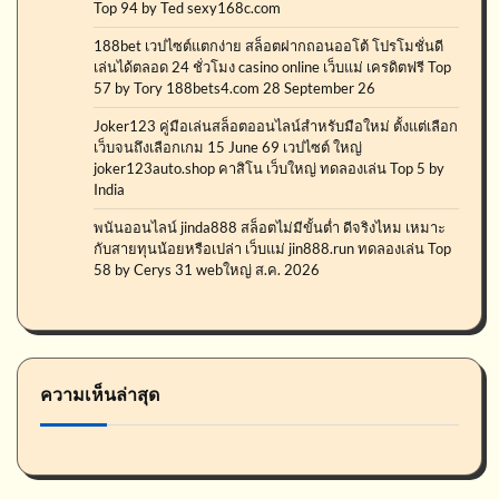
Top 94 by Ted sexy168c.com
188bet เวปไซต์แตกง่าย สล็อตฝากถอนออโต้ โปรโมชั่นดี
เล่นได้ตลอด 24 ชั่วโมง casino online เว็บแม่ เครดิตฟรี Top
57 by Tory 188bets4.com 28 September 26
Joker123 คู่มือเล่นสล็อตออนไลน์สำหรับมือใหม่ ตั้งแต่เลือก
เว็บจนถึงเลือกเกม 15 June 69 เวปไซต์ ใหญ่
joker123auto.shop คาสิโน เว็บใหญ่ ทดลองเล่น Top 5 by
India
พนันออนไลน์ jinda888 สล็อตไม่มีขั้นต่ำ ดีจริงไหม เหมาะ
กับสายทุนน้อยหรือเปล่า เว็บแม่ jin888.run ทดลองเล่น Top
58 by Cerys 31 webใหญ่ ส.ค. 2026
ความเห็นล่าสุด