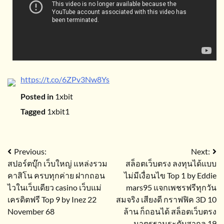
https://t.co/6ZPv3Nw8Ys
Posted in
1xbit
Tagged
1xbit1
แนะแนว
Previous:
Next:
สปอร์ตบุ๊ก เว็บใหญ่ แหล่งรวม
สล็อตเว็บตรง ลงทุนได้แบบ
เรื่อง
คาสิโน ครบทุกค่าย ฝากถอน
ไม่มีเงื่อนไข Top 1 by Eddie
ไวในเว็บเดียว casino เว็บแม่
mars95 แจกเพชรฟรีทุกวัน
เครดิตฟรี Top 9 by Inez 22
สมจริง เสียงดี กราฟฟิค 3D 10
November 68
ล้าน ก็ถอนได้ สล็อตเว็บตรง
มาตรฐานระดับสากล 19