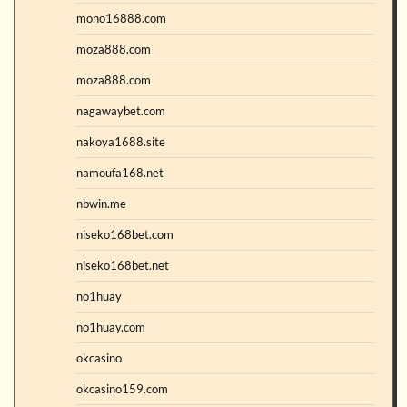
mono16888.com
moza888.com
moza888.com
nagawaybet.com
nakoya1688.site
namoufa168.net
nbwin.me
niseko168bet.com
niseko168bet.net
no1huay
no1huay.com
okcasino
okcasino159.com