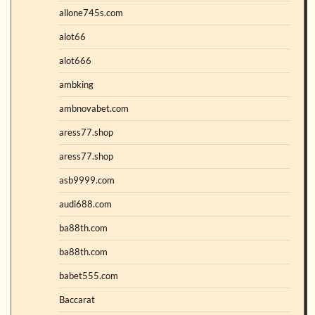
allone745s.com
alot66
alot666
ambking
ambnovabet.com
aress77.shop
aress77.shop
asb9999.com
audi688.com
ba88th.com
ba88th.com
babet555.com
Baccarat