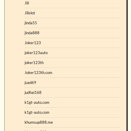
Jili
Jilislot
jinda55
jinda888
Joker123
joker123auto
joker123th
Joker123th.com
juad69
judhai168
k1gt-auto.com
k1gt-auto.com
khumsup888.me