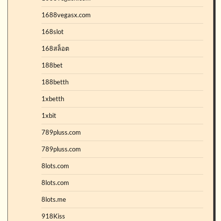
1688vegasx.com
168slot
168สล็อต
188bet
188betth
1xbetth
1xbit
789pluss.com
789pluss.com
8lots.com
8lots.com
8lots.me
918Kiss