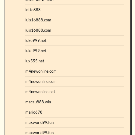
lotto888
luis16888.com
luis16888.com
luke999.net
luke999.net
lux555.net
m4newonline.com
m4newonline.com
m4newonline.net
macau888.win
mario678
maxworld99.fun
maxworld99.fun