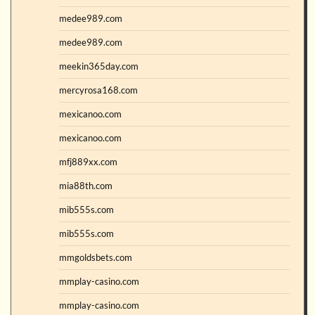
medee989.com
medee989.com
meekin365day.com
mercyrosa168.com
mexicanoo.com
mexicanoo.com
mfj889xx.com
mia88th.com
mib555s.com
mib555s.com
mmgoldsbets.com
mmplay-casino.com
mmplay-casino.com