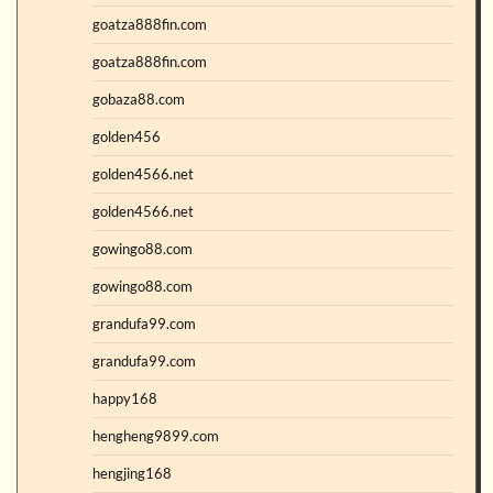
goatza888fin.com
goatza888fin.com
gobaza88.com
golden456
golden4566.net
golden4566.net
gowingo88.com
gowingo88.com
grandufa99.com
grandufa99.com
happy168
hengheng9899.com
hengjing168