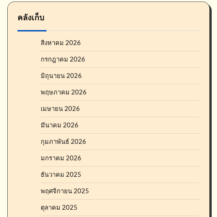
คลังเก็บ
สิงหาคม 2026
กรกฎาคม 2026
มิถุนายน 2026
พฤษภาคม 2026
เมษายน 2026
มีนาคม 2026
กุมภาพันธ์ 2026
มกราคม 2026
ธันวาคม 2025
พฤศจิกายน 2025
ตุลาคม 2025