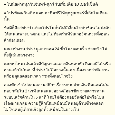
• โบนัสฝากทุกวันจันทร์-ศุกร์ รับเพิ่มเติม 10 เปอร์เซ็นต์
• โปรพิเศษวันเกิด แจกเครดิตฟรีให้ทุกยูสเซอร์ที่เกิดในเดือน
นั้น
ข้อดีก็คือ1xbit1 แต่ละโปรโมชั่นไม่มีเงื่อนไขซับซ้อน ไม่บังคับ
ให้เล่นเฉพาะบางเกม และไม่ต้องทำเทิร์นเวอร์จนกระทั่งอ่อน
ล้าก่อนถอน
คณะทำงาน 1xbit ดูแลตลอด 24 ชั่วโมง ตอบเร็ว ช่วยจริง ไม่
ทิ้งผู้เล่นกลางทาง
เคยพบไหม เล่นแล้วมีปัญหาแต่แอดมินหลบหัว ติดต่อมิได้ หรือ
อ่านแล้วไม่ตอบ ที่ 1xbit ไม่มีอย่างนั้นเลย เนื่องจากว่าทีมงาน
พร้อมดูแลตลอดเวลา รวมทั้งตอบไวจริง
ลองทักเข้าไปตอนสองนาฬิกาเรื่องระบบฝากเงิน ทีมแอดไม่น
ตอบกลับใน 2 นาที เสนอแนะอย่างมืออาชีพ ช่วยตรวจทาน
ระบบเสร็จด้านใน 5 นาที โดยไม่ต้องคอยวันต่อไปหรือโยน
เรื่องผ่านกลุ่ม ความรู้สึกเป็นเหมือนมีคนอยู่ด้านข้างตลอด
ไม่ใช่เล่นผู้เดียวแล้วถูกทิ้งเหมือนในบางเว็บ