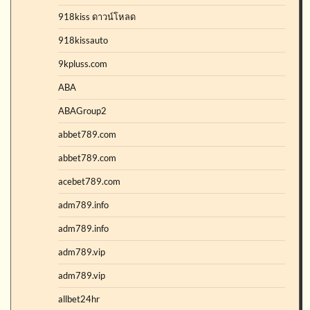
918kiss ดาวน์โหลด
918kissauto
9kpluss.com
ABA
ABAGroup2
abbet789.com
abbet789.com
acebet789.com
adm789.info
adm789.info
adm789.vip
adm789.vip
allbet24hr