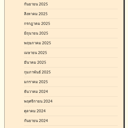
กันยายน 2025
สิงหาคม 2025
กรกฎาคม 2025
มิถุนายน 2025
พฤษภาคม 2025
เมษายน 2025
มีนาคม 2025
กุมภาพันธ์ 2025
มกราคม 2025
ธันวาคม 2024
พฤศจิกายน 2024
ตุลาคม 2024
กันยายน 2024