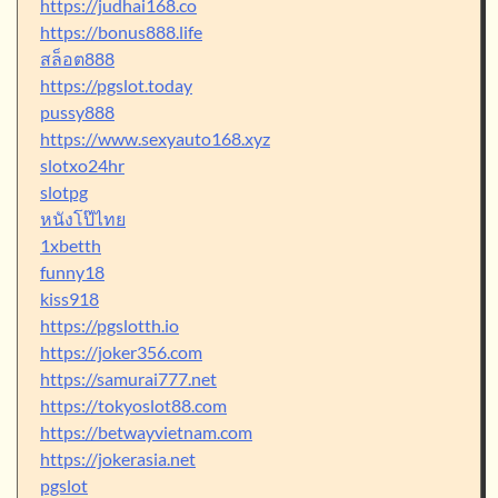
https://judhai168.co
https://bonus888.life
สล็อต888
https://pgslot.today
pussy888
https://www.sexyauto168.xyz
slotxo24hr
slotpg
หนังโป๊ไทย
1xbetth
funny18
kiss918
https://pgslotth.io
https://joker356.com
https://samurai777.net
https://tokyoslot88.com
https://betwayvietnam.com
https://jokerasia.net
pgslot