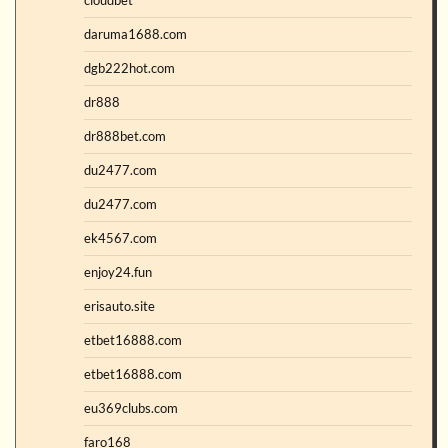
cloudbet
daruma1688.com
dgb222hot.com
dr888
dr888bet.com
du2477.com
du2477.com
ek4567.com
enjoy24.fun
erisauto.site
etbet16888.com
etbet16888.com
eu369clubs.com
faro168