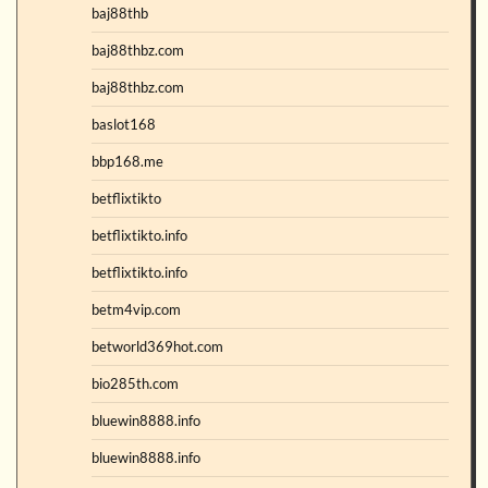
baj88thb
baj88thbz.com
baj88thbz.com
baslot168
bbp168.me
betflixtikto
betflixtikto.info
betflixtikto.info
betm4vip.com
betworld369hot.com
bio285th.com
bluewin8888.info
bluewin8888.info