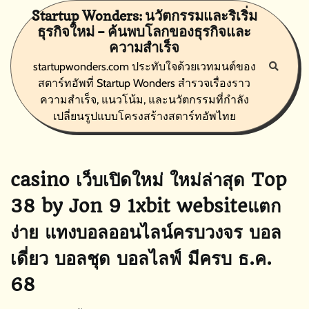
Skip
Startup Wonders: นวัตกรรมและริเริ่ม
to
ธุรกิจใหม่ – ค้นพบโลกของธุรกิจและ
content
ความสำเร็จ
startupwonders.com ประทับใจด้วยเวทมนต์ของ
สตาร์ทอัพที่ Startup Wonders สำรวจเรื่องราว
ความสำเร็จ, แนวโน้ม, และนวัตกรรมที่กำลัง
เปลี่ยนรูปแบบโครงสร้างสตาร์ทอัพไทย
casino เว็บเปิดใหม่ ใหม่ล่าสุด Top
38 by Jon 9 1xbit websiteแตก
ง่าย แทงบอลออนไลน์ครบวงจร บอล
เดี่ยว บอลชุด บอลไลฟ์ มีครบ ธ.ค.
68